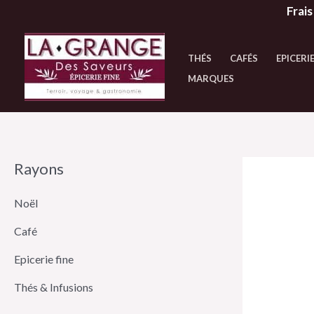
Aller
Frais
au
contenu
THÉS
CAFÉS
EPICERIE
MARQUES
Rayons
Noël
Café
Epicerie fine
Thés & Infusions