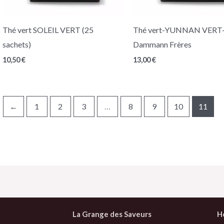
Thé vert SOLEIL VERT (25
Thé vert-YUNNAN VERT
sachets)
Dammann Frères
10,50
€
13,00
€
←
1
2
3
…
8
9
10
11
La Grange des Saveurs
H