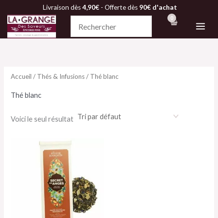
Aller
Livraison dès
4,90€
- Offerte dès
90€ d'achat
au
contenu
Accueil
/
Thés & Infusions
/ Thé blanc
Thé blanc
Voici le seul résultat