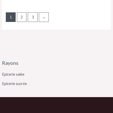
1
2
3
→
Rayons
Epicerie salée
Epicerie sucrée