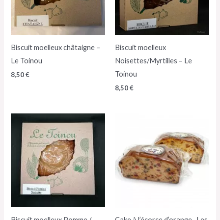
Biscuit moelleux châtaigne –
Biscuit moelleux
Le Toinou
Noisettes/Myrtilles – Le
Toinou
8,50
€
8,50
€
Biscuit moelleux Pomme /
Cake à l’écorce d’orange- Les