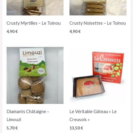
Crusty Myrtilles – Le Toinou
Crusty Noisettes – Le Toinou
4,90
€
4,90
€
Diamants Châtaigne –
Le Véritable Gâteau « Le
Limouzi
Creusois »
5,70
€
13,50
€