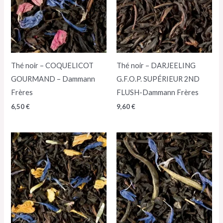
Thé noir – COQUELICOT
Thé noir – DARJEELING
GOURMAND – Dammann
G.F.O.P. SUPÉRIEUR 2ND
Frères
FLUSH-Dammann Frères
6,50
€
9,60
€