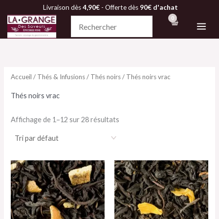
Aller
Livraison dès
4,90€
- Offerte dès
90€ d'achat
au
contenu
Accueil
/
Thés & Infusions
/
Thés noirs
/ Thés noirs vrac
Thés noirs vrac
Affichage de 1–12 sur 28 résultats