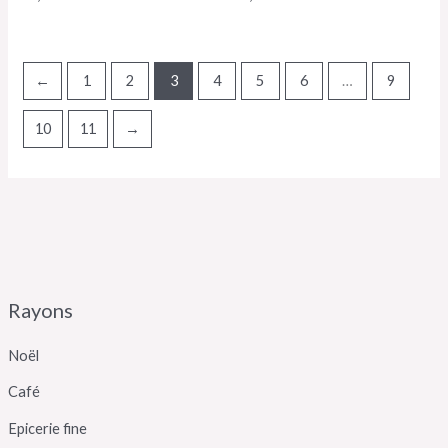
←
1
2
3
4
5
6
…
9
10
11
→
Rayons
Noël
Café
Epicerie fine