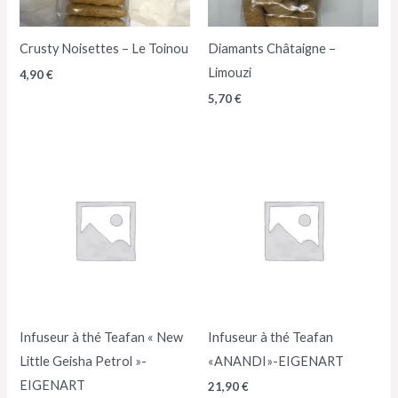
Crusty Noisettes – Le Toinou
Diamants Châtaigne –
Limouzi
4,90
€
5,70
€
Infuseur à thé Teafan « New
Infuseur à thé Teafan
Little Geisha Petrol »-
«ANANDI»-EIGENART
EIGENART
21,90
€