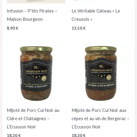
Infusion – P’tits Pirates –
Le Véritable Gâteau « Le
Maison Bourgeon
Creusois »
8,90
€
13,50
€
Mijoté de Porc Cul Noir au
Mijoté de Porc Cul Noir aux
Cidre et Châtaignes –
cèpes et au vin de Bergerac –
L’Ecusson Noir
L’Ecusson Noir
18,30
€
18,30
€