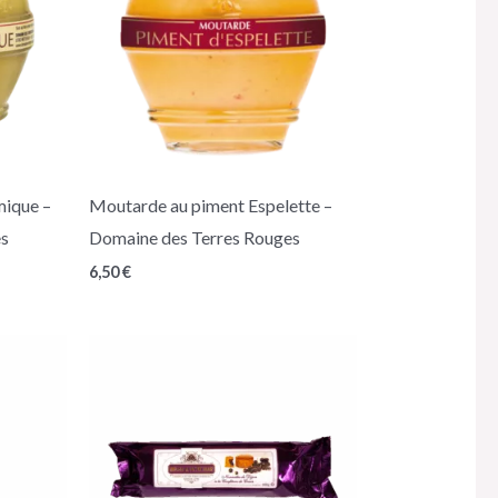
mique –
Moutarde au piment Espelette –
es
Domaine des Terres Rouges
6,50
€