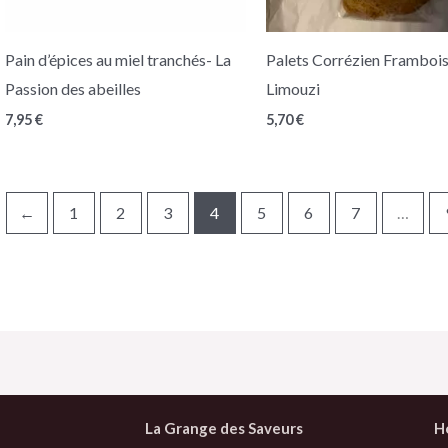
Pain d’épices au miel tranchés- La
Palets Corrézien Frambois
Passion des abeilles
Limouzi
7,95
€
5,70
€
←
1
2
3
4
5
6
7
…
La Grange des Saveurs
H