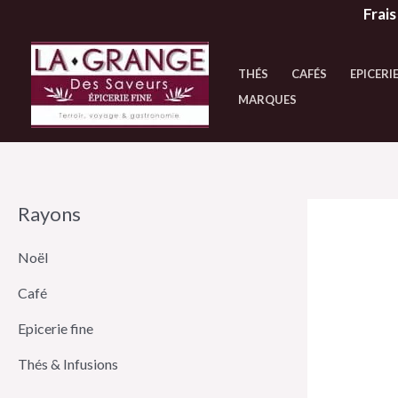
Aller
Frais
au
contenu
THÉS
CAFÉS
EPICERIE
MARQUES
Rayons
Noël
Café
Epicerie fine
Thés & Infusions