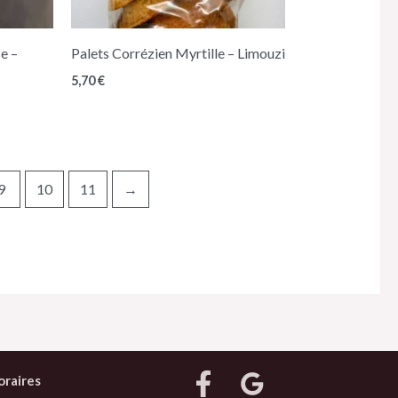
e –
Palets Corrézien Myrtille – Limouzi
5,70
€
9
10
11
→
oraires