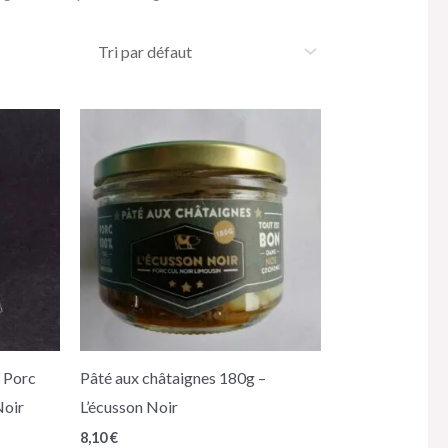
e Porc
Pâté aux châtaignes 180g –
Noir
L’écusson Noir
8,10
€