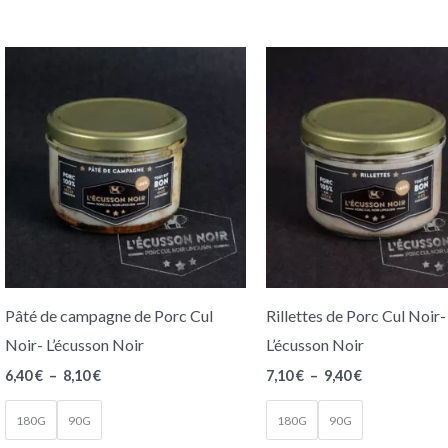
Plage
Plage
de
de
prix :
prix :
6,40 €
7,10 €
à
à
8,10 €
9,40 €
Pâté de campagne de Porc Cul
Rillettes de Porc Cul Noir-
Noir- L’écusson Noir
L’écusson Noir
6,40
€
–
8,10
€
7,10
€
–
9,40
€
180G
90G
180G
90G