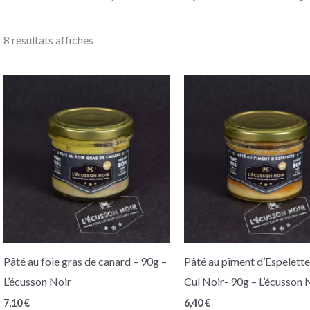
8 résultats affichés
Pâté au foie gras de canard – 90g –
Pâté au piment d’Espelett
L’écusson Noir
Cul Noir- 90g – L’écusson 
7,10
€
6,40
€