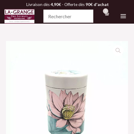
Aller
Livraison dès
4,90€
- Offerte dès
90€ d'achat
au
contenu
quantité
de
Boite
métallique
à
thé
«
PADMA»,
rose