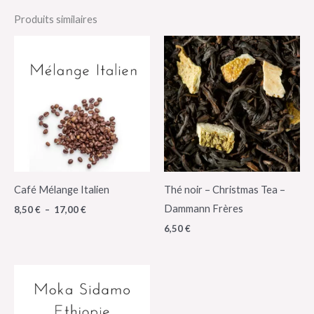
Produits similaires
Plage
de
prix :
8,50 €
à
17,00 €
Café Mélange Italien
Thé noir – Christmas Tea –
Dammann Frères
8,50
€
–
17,00
€
6,50
€
Plage
de
prix :
8,50 €