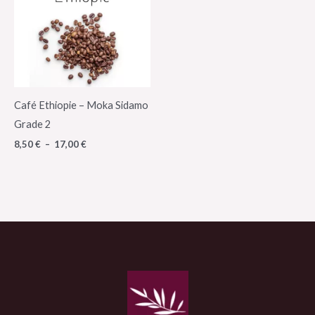
à
17,00 €
Café Ethiopie – Moka Sidamo
Grade 2
8,50
€
–
17,00
€