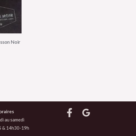
cusson Noir
oraires
di au samedi
5 & 14h30-19h