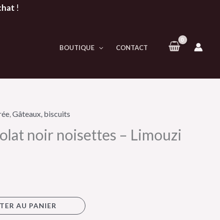
chat
!
BOUTIQUE
CONTACT
rée
,
Gâteaux, biscuits
lat noir noisettes – Limouzi
TER AU PANIER