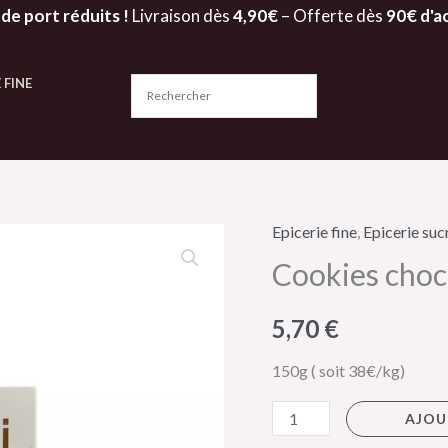
 de port réduits !
Livraison dès
4,90€
– Offerte dès
90€ d'a
 FINE
Epicerie fine
,
Epicerie suc
quantité
Cookies choco
de
Cookies
5,70
€
chocolat
noir
150g ( soit 38€/kg)
noisettes
-
AJOU
Limouzi