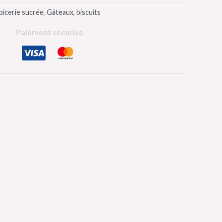
picerie sucrée
,
Gâteaux, biscuits
Paiement sécurisé