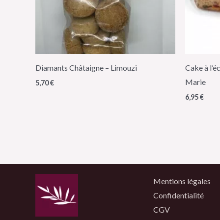
Diamants Châtaigne – Limouzi
Cake à l’é
Marie
5,70
€
6,95
€
Mentions légales
Confidentialité
CGV