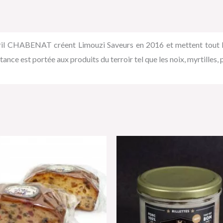
ril CHABENAT créent Limouzi Saveurs en 2016 et mettent tout leur
ance est portée aux produits du terroir tel que les noix, myrtille
Plage
de
prix :
7,10 €
à
9,40 €