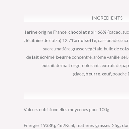
INGREDIENTS
farine
origine France,
chocolat noir 66%
(cacao, suc
: lécithine de colza) 12.71%
noisette
, cassonade, sucr
sucre, matière grasse végétale, huile de colz
de
lait
écrémé,
beurre
concentré, arôme vanille, sel, 
extrait de malt orge, colorant : extrait de pa
glace,
beurre
,
œuf
, poudre à
Valeurs nutritionnelles moyennes pour 100g:
Energie 1933Kj, 462Kcal, matières grasses 25g, don