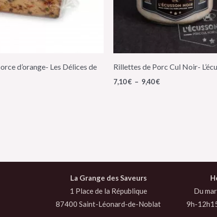
corce d’orange- Les Délices de
Rillettes de Porc Cul Noir- L’é
7,10
€
–
9,40
€
La Grange des Saveurs
H
1 Place de la République
Du mar
87400 Saint-Léonard-de-Noblat
9h-12h1