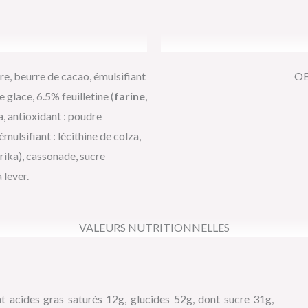
re, beurre de cacao, émulsifiant
OE
e glace, 6.5% feuilletine (
farine
,
a, antioxidant : poudre
émulsifiant : lécithine de colza,
prika), cassonade, sucre
 lever.
VALEURS NUTRITIONNELLES
t acides gras saturés 12g, glucides 52g, dont sucre 31g,