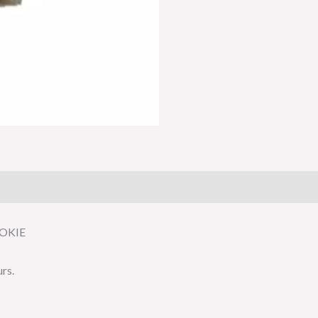
is (0)
OKIE
urs.