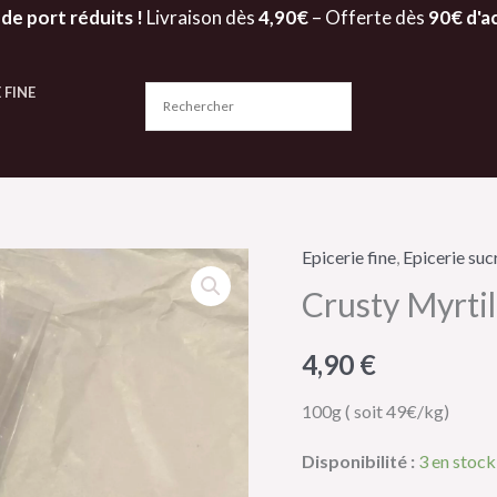
 de port réduits !
Livraison dès
4,90€
– Offerte dès
90€ d'a
 FINE
Epicerie fine
,
Epicerie suc
quantité
Crusty Myrtil
de
Crusty
4,90
€
Myrtilles
-
100g ( soit 49€/kg)
Le
Toinou
Disponibilité :
3 en stock