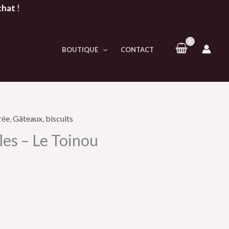
chat
!
BOUTIQUE
CONTACT
rée
,
Gâteaux, biscuits
les – Le Toinou