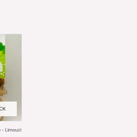
CK
e – Limouzi