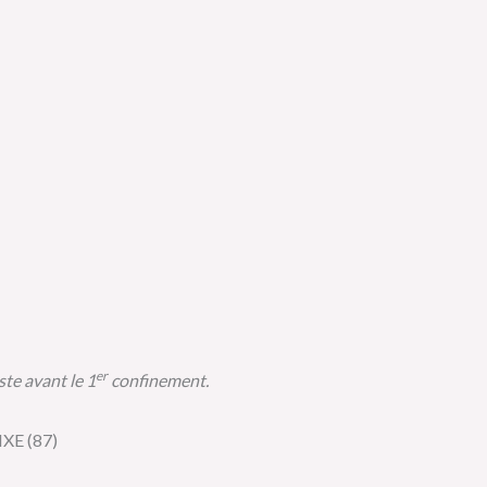
er
te avant le 1
confinement.
IXE (87)