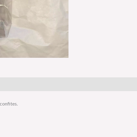
is (0)
confites.