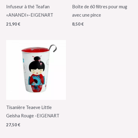
Infuseur à thé Teafan
Boîte de 60 filtres pour mug
«ANANDI»-EIGENART
avec une pince
21,90
€
8,50
€
Tisanière Teaeve Little
Geisha Rouge -EIGENART
27,50
€