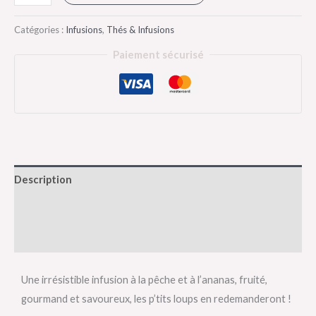
Catégories :
Infusions
,
Thés & Infusions
Paiement sécurisé
Description
Informations complémentaires
Avis (0)
Une irrésistible infusion à la pêche et à l’ananas, fruité,
gourmand et savoureux, les p’tits loups en redemanderont !