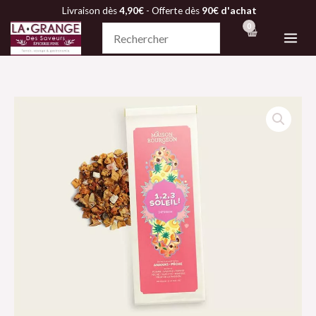
Aller
Livraison dès
4,90€
- Offerte dès
90€ d'achat
au
contenu
quantité
de
Infusion
-
1,2,3
Soleil
!
-
Maison
Bourgeon