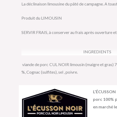
La déclinaison limousine du pâté de campagne. A toas
Produit du LIMOUSIN
SERVIR FRAIS, à conserver au frais après ouverture 
INGREDIENTS
viande de porc CUL NOIR limousin (maigre et gras) 70
%, Cognac (sulfites), sel , poivre.
L’ÉCUSSON N
porc 100% pu
en marché l