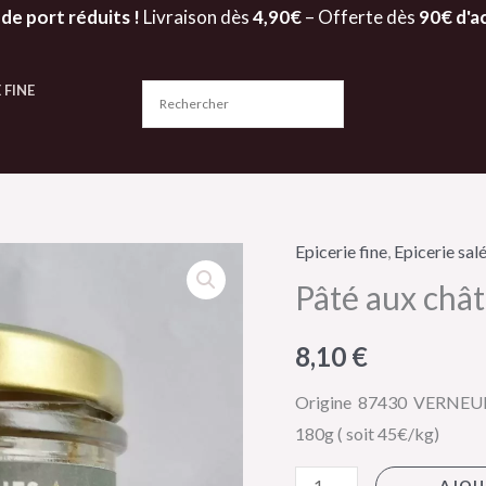
 de port réduits !
Livraison dès
4,90€
– Offerte dès
90€ d'a
 FINE
Epicerie fine
,
Epicerie sal
quantité
Pâté aux chât
de
Pâté
8,10
€
aux
châtaignes
Origine 87430 VERNEU
180g
180g ( soit 45€/kg)
-
L'écusson
AJOU