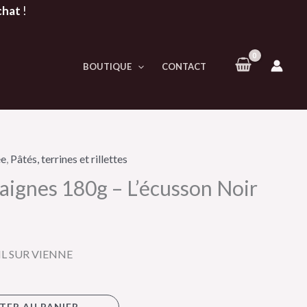
chat
!
BOUTIQUE
CONTACT
ée
,
Pâtés, terrines et rillettes
aignes 180g – L’écusson Noir
IL SUR VIENNE
TER AU PANIER