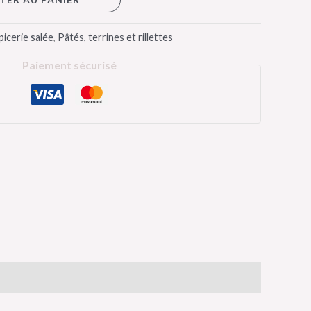
picerie salée
,
Pâtés, terrines et rillettes
Paiement sécurisé