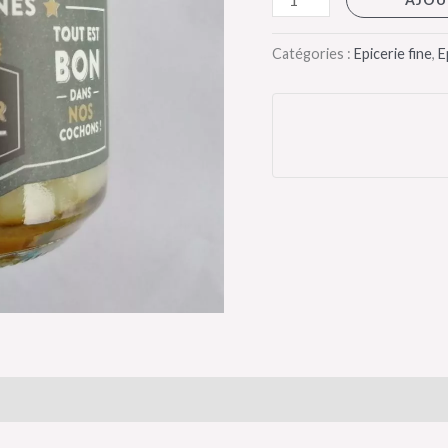
Noir
Catégories :
Epicerie fine
,
E
is (0)