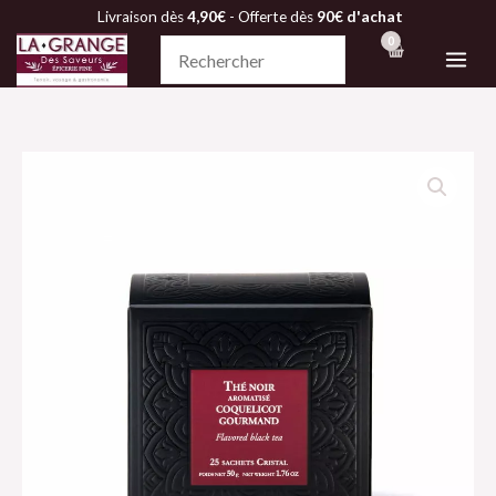
Aller
Livraison dès
4,90€
- Offerte dès
90€ d'achat
au
contenu
quantité
de
Thé
noir
COQUELICOT
GOURMAND
(25
sachets)