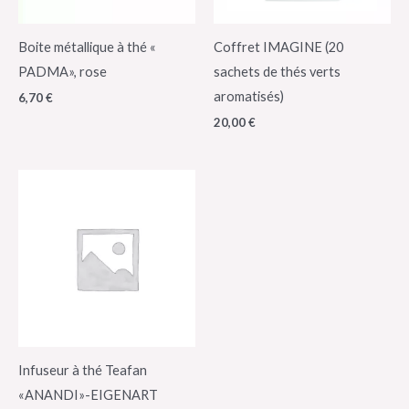
Boite métallique à thé «
Coffret IMAGINE (20
PADMA», rose
sachets de thés verts
aromatisés)
6,70
€
20,00
€
Infuseur à thé Teafan
«ANANDI»-EIGENART