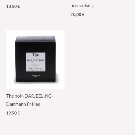
aromatisés)
10,50
€
20,00
€
Thé noir-DARJEELING-
Dammann Frères
19,50
€