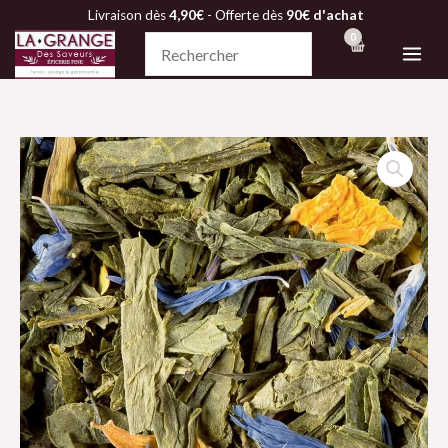
Aller
Livraison dès
4,90€
- Offerte dès
90€ d'achat
au
contenu
quantité
de
Thé
Vert
-
JARDIN
VERT
-
Dammann
Frères