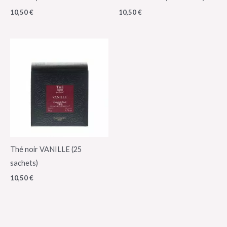
10,50
€
10,50
€
Thé noir VANILLE (25
sachets)
10,50
€