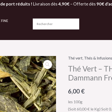
 de port réduits !
Livraison dès
4,90€
– Offerte dès
90€ d'a
 FINE
Thé vert
,
Thés & Infusion
quantité
Thé Vert – 
de
Thé
Dammann Fr
Vert
-
6,00
€
THÉ
les 100g
DES
(Soit 60,00 € le Kg)
Soit 0
DEUX