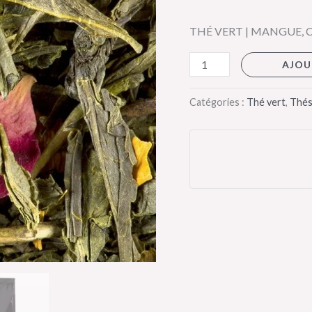
CHINOIS
THÉ VERT | MANGUE, 
-
Dammann
AJOU
Frères
Catégories :
Thé vert
,
Thés