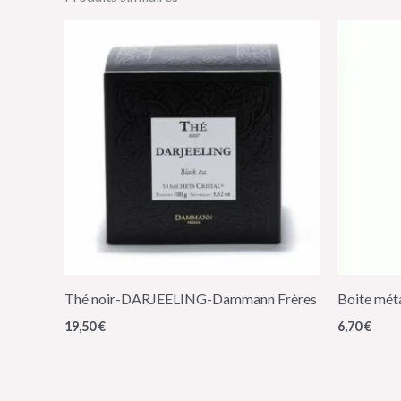
Thé noir-DARJEELING-Dammann Frères
Boite mét
19,50
€
6,70
€