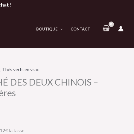
chat
!
BOUTIQUE
CONTACT
s
,
Thés verts en vrac
THÉ DES DEUX CHINOIS –
ères
.12€ la tasse