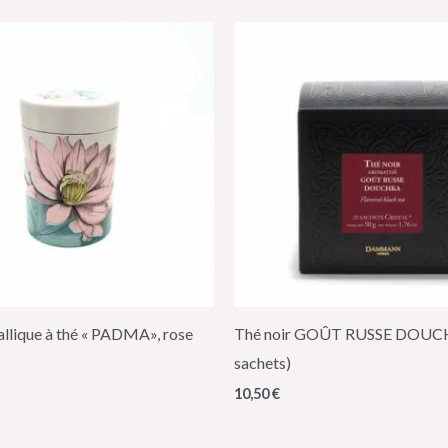
allique à thé « PADMA», rose
Thé noir GOÛT RUSSE DOUC
sachets)
10,50
€