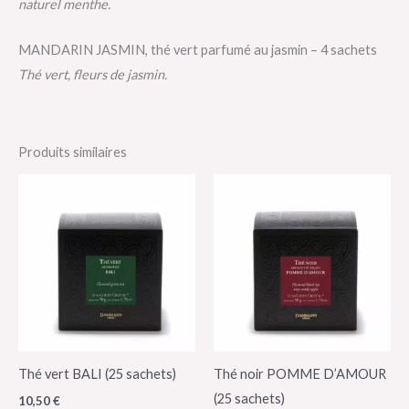
naturel menthe.
MANDARIN JASMIN, thé vert parfumé au jasmin – 4 sachets
Thé vert, fleurs de jasmin.
Produits similaires
Thé vert BALI (25 sachets)
Thé noir POMME D’AMOUR
(25 sachets)
10,50
€