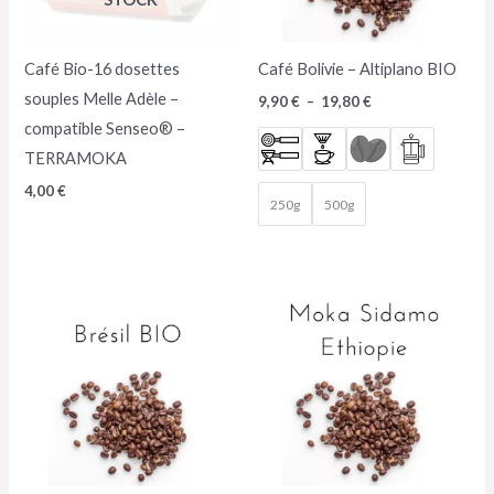
Café Bio-16 dosettes
Café Bolivie – Altiplano BIO
souples Melle Adèle –
9,90
€
–
19,80
€
compatible Senseo® –
TERRAMOKA
4,00
€
250g
500g
Plage
Plage
de
de
prix :
prix :
9,90 €
8,50 €
à
à
19,80 €
17,00 €