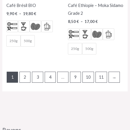
Café Brésil BIO
Café Ethiopie – Moka Sidamo
Grade 2
9,90
€
–
19,80
€
8,50
€
–
17,00
€
250g
500g
250g
500g
1
2
3
4
…
9
10
11
→
Rayons