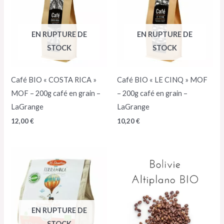
EN RUPTURE DE
EN RUPTURE DE
STOCK
STOCK
Café BIO « COSTA RICA »
Café BIO « LE CINQ » MOF
MOF – 200g café en grain –
– 200g café en grain –
LaGrange
LaGrange
12,00
€
10,20
€
Plage
de
prix :
9,90 €
à
19,80 €
EN RUPTURE DE
STOCK