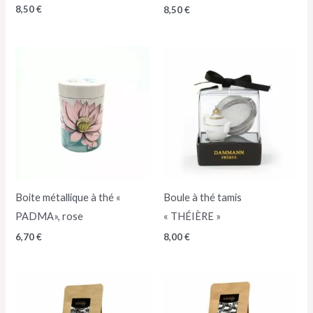
8,50
€
8,50
€
Boite métallique à thé «
Boule à thé tamis
PADMA», rose
« THÉIÈRE »
6,70
€
8,00
€