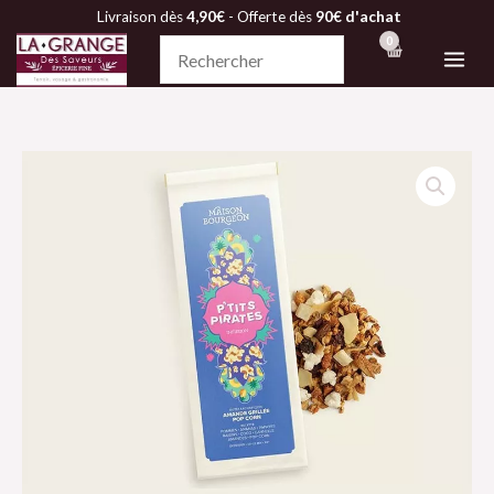
Aller
Livraison dès
4,90€
- Offerte dès
90€ d'achat
au
contenu
quantité
de
Infusion
-
P'tits
Pirates
-
Maison
Bourgeon