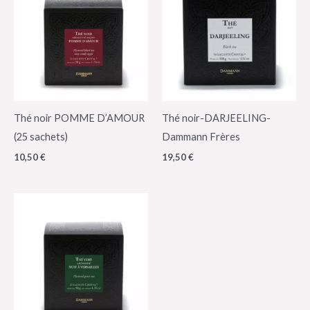
Thé noir POMME D’AMOUR
Thé noir-DARJEELING-
(25 sachets)
Dammann Frères
10,50
€
19,50
€