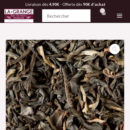
Aller
Livraison dès
4,90€
- Offerte dès
90€ d'achat
au
contenu
quantité
de
Thé
noir
-
GRAND
YUNNAN
G.F.O.P.SUPÉRIEUR-
Dammann
Frères