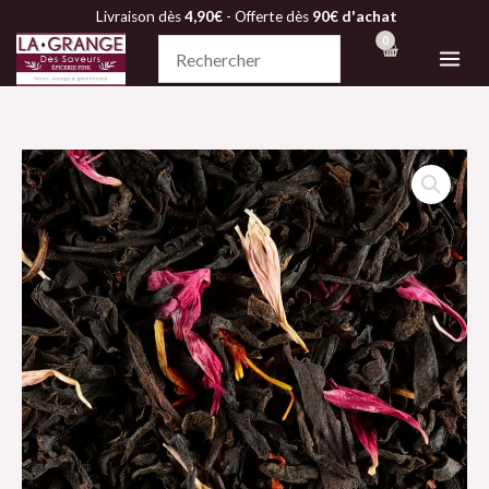
Aller
Livraison dès
4,90€
- Offerte dès
90€ d'achat
au
contenu
quantité
de
Thé
noir
-
LASSI
MANGO
-
Dammann
Frères