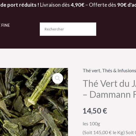
 de port réduits !
Livraison dès
4,90€
– Offerte dès
90€ d'a
 FINE
Thé vert
,
Thés & Infusion
quantité
Thé Vert d
de
Thé
– Dammann F
Vert
du
14,50
€
JAPON
les 100g
-
(Soit 145,00 € le Kg)
Soit 
SENCHA