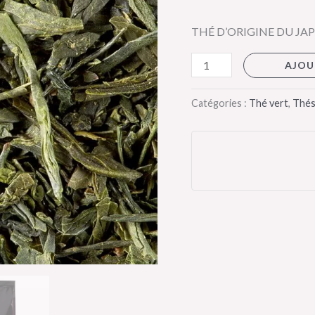
FUKUYU
THÉ D’ORIGINE DU JA
-
Dammann
AJOU
Frères
Catégories :
Thé vert
,
Thés