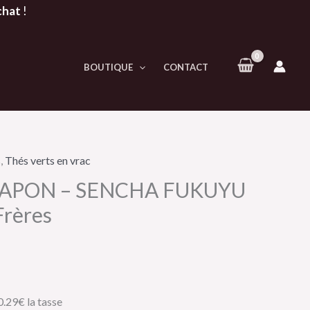
chat
!
BOUTIQUE
CONTACT
s
,
Thés verts en vrac
u JAPON – SENCHA FUKUYU
rères
0.29€ la tasse