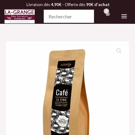
Aller
Livraison dès
4,90€
- Offerte dès
90€ d'achat
au
contenu