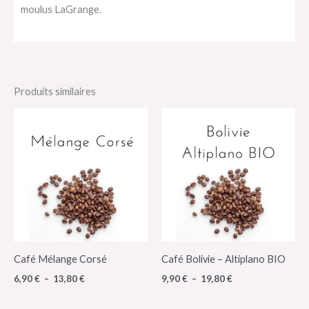
moulus LaGrange.
Produits similaires
Plage
Plage
de
de
prix :
prix :
6,90 €
9,90 €
à
à
13,80 €
19,80 €
Café Mélange Corsé
Café Bolivie – Altiplano BIO
6,90
€
–
13,80
€
9,90
€
–
19,80
€