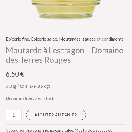
Epicerie fine
,
Epicerie salée
,
Moutardes
,
sauces et condiments
Moutarde à l’estragon – Domaine
des Terres Rouges
6,50
€
200g ( soit 32€50/kg)
Disponibilité :
2 en stock
AJOUTER AU PANIER
Catégories :
Epicerie fine
,
Epicerie salée
,
Moutardes
,
sauces et