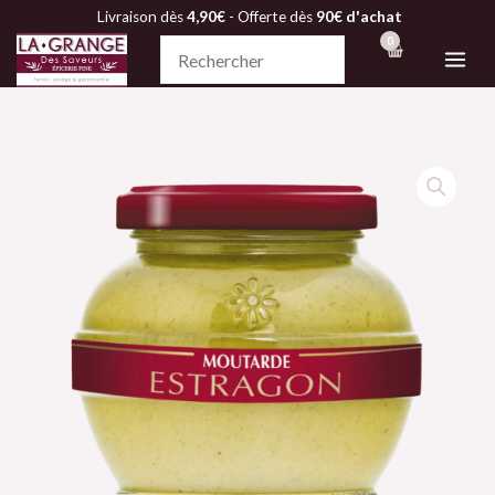
Aller
Livraison dès
4,90€
- Offerte dès
90€ d'achat
au
contenu
quantité
de
Moutarde
à
l'estragon
-
Domaine
des
Terres
Rouges