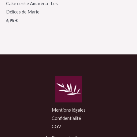
Cake cerise Amaréna- Les
Délices de Marie
6,95
€
Mentions légales
Confidentialité
CGV