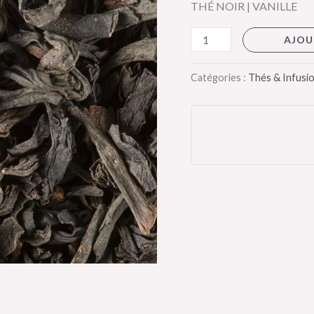
THÉ NOIR | VANILLE
Frères
AJOU
Catégories :
Thés & Infusi