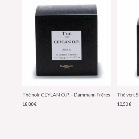
Thé noir CEYLAN O.P. – Dammann Frères
Thé vert 
18,00
€
10,50
€