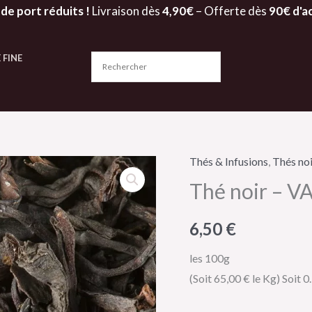
 de port réduits !
Livraison dès
4,90€
– Offerte dès
90€ d'a
 FINE
Thés & Infusions
,
Thés noi
quantité
Thé noir – 
de
Thé
6,50
€
noir
-
les 100g
VANILLE
(Soit 65,00 € le Kg)
Soit 0
-
Dammann