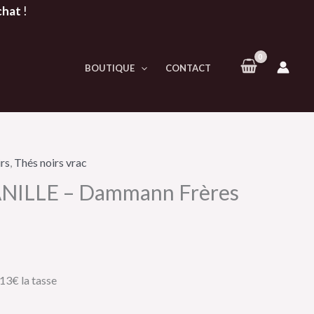
chat
!
BOUTIQUE
CONTACT
rs
,
Thés noirs vrac
VANILLE – Dammann Frères
.13€ la tasse