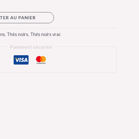
TER AU PANIER
ons
,
Thés noirs
,
Thés noirs vrac
Paiement sécurisé